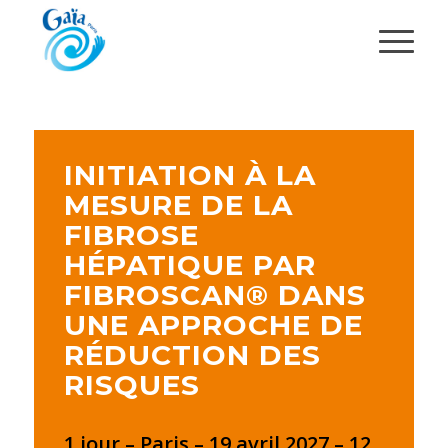
INITIATION À LA
MESURE DE LA
FIBROSE
HÉPATIQUE PAR
FIBROSCAN® DANS
UNE APPROCHE DE
RÉDUCTION DES
RISQUES
1 jour – Paris
– 19 avril 2027
– 12