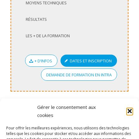
MOYENS TECHNIQUES
RÉSULTATS
LES + DE LA FORMATION
+ D’INFOS
DATES ET INSCRIPTION
DEMANDE DE FORMATION EN INTRA
Gérer le consentement aux
cookies
Inscrivez-vous à la newsletter de notre
Pour offrir les meilleures expériences, nous utilisons des technologies
organisme de formation
telles que les cookies pour stocker et/ou accéder aux informations des